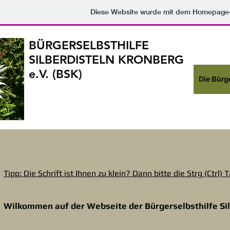
Diese Website wurde mit dem Homepage
BÜRGERSELBSTHILFE
SILBERDISTELN KRONBERG
e.V. (BSK)
Die Bürge
Tipp: Die Schrift ist Ihnen zu klein? Dann bitte die Strg (Ctrl
Wilkommen auf der Webseite der Bürgerselbsthilfe Sil