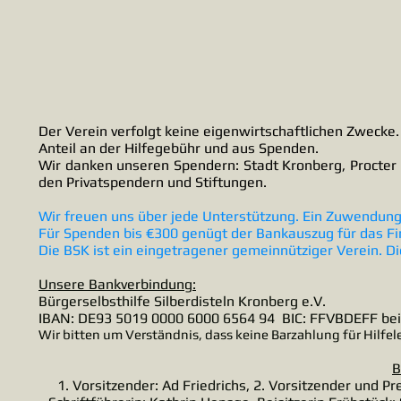
Der Verein verfolgt keine eigenwirtschaftlichen Zwecke. 
Anteil an der Hilfegebühr und aus Spenden.
Wir danken unseren Spendern: Stadt Kronberg, Procter
den Privatspendern und Stiftungen.
Wir freuen uns über jede Unterstützung. Ein Zuwendungs
Für Spenden bis €300 genügt der Bankauszug für das F
Die BSK ist ein eingetragener gemeinnütziger
Verein. D
Unsere Bankverbindung:
Bürgerselbsthilfe Silberdisteln Kronberg e.V.
IBAN: DE93 5019 0000 6000 6564 94 BIC: FFVBDEFF bei 
Wir bitten um Verständnis, dass keine Barzahlung für Hilfel
B
1. Vorsitzender: Ad Friedrichs, 2. Vorsitzender und P