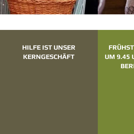
HILFE IST UNSER
FRÜHST
KERNGESCHÄFT
UM 9.45
BER