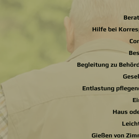
Bera
Hilfe bei Korr
Com
Bes
Begleitung zu Behörde
Gesel
Entlastung pflegen
Ei
Haus od
Leich
Gießen von Zim